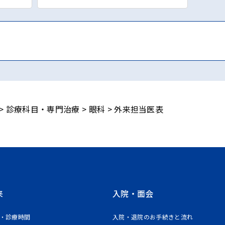
>
診療科目・専門治療
>
眼科
>
外来担当医表
来
入院・面会
・診療時間
入院・退院のお手続きと流れ