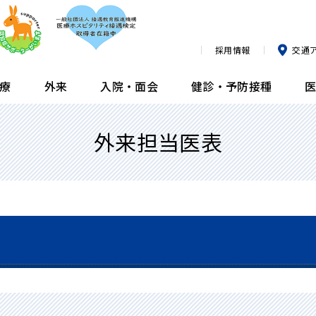
採用情報
交通
療
外来
入院・面会
健診・予防接種
外来担当医表
臨床研究論文・業績
内科
外来担当医表
入院生活について
膝ドック
栄養指導のご紹介方法
部
整
診
面
ヘ
近
薬
所属医師一覧
血液内科
臨時の休診・代診
消化器ドック
泌
よ
肺
臨
公開講座
腎臓内科
予防接種（小児科）
予防接種（小児科）
呼
発
前
リ
看
群）
メディア情報
小児科
予防接種（成人）
予防接種（成人）
皮
人
内
広報誌
眼科