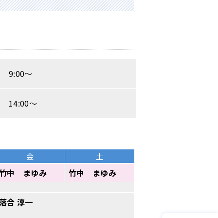
9:00～
14:00～
金
土
竹中 まゆみ
竹中 まゆみ
落合 淳一