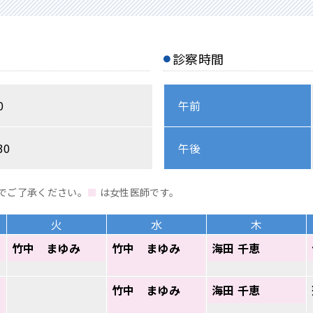
診察時間
0
午前
30
午後
でご了承ください。
■
は女性医師です。
火
水
木
竹中 まゆみ
竹中 まゆみ
海田 千恵
竹中 まゆみ
海田 千恵