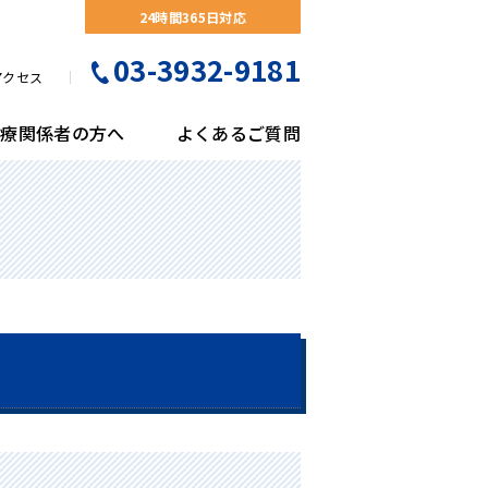
24時間365日対応
03-3932-9181
アクセス
医療関係者の方へ
よくあるご質問
門紹介
形外科
察予約について
会のご案内
リコバクターピロリ菌検診
隣連携医療機関一覧
剤部
検査科
医事課
栄養科
尿器科
くあるご質問
がん検診
床工学科
放射線科
吸器外科
熱症状の患者様へのご案内
立腺がん検診
ハビリテーション科
医療福祉相談室
護部
膚科
間ドック・予防接種・各種健診のご案内
臓脂肪CT検診