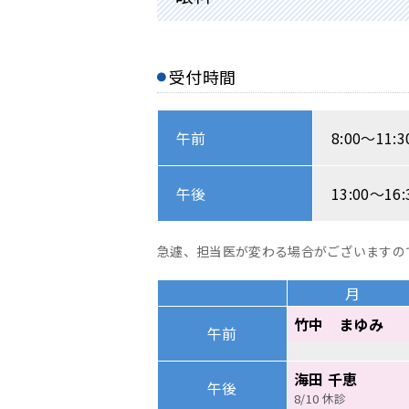
受付時間
午前
8:00～11:3
午後
13:00～16:
急遽、担当医が変わる場合がございますの
月
竹中 まゆみ
午前
海田 千恵
午後
8/10 休診