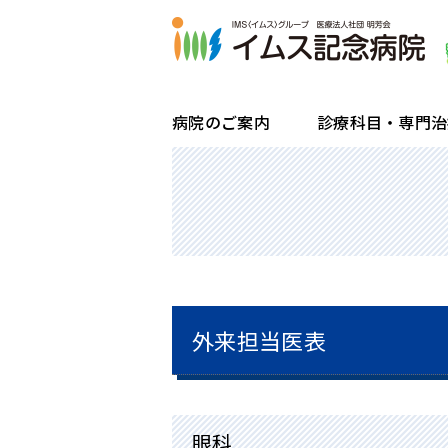
病院のご案内
診療科目・専門治
院長ごあいさつ・理念
糖尿病センター・内分泌代謝科
受付・診療時間
入院・退院のお手続きと流れ
一般健康診断
患者様のご紹介方法
病院概要・沿革
腎不全・透析センター
診療科のご案内
企業健診
検査目的のご紹介方法
フロアマップ
内視鏡センター
通院・再診の方
区民健診
令和6年度 病院指標
睡眠呼吸障害治療（睡眠時無呼吸症候
はじめて受診する方
骨ドック
外来担当医表
在宅訪問栄養食事指導
労災・交通事故で受診される方
眼科