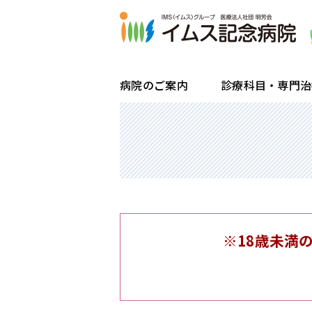
病院のご案内
診療科目・専門治
院長ごあいさつ・理念
糖尿病センター・内分泌代謝科
受付・診療時間
入院・退院のお手続きと流れ
一般健康診断
患者様のご紹介方法
病院概要・沿革
腎不全・透析センター
診療科のご案内
企業健診
検査目的のご紹介方法
フロアマップ
内視鏡センター
通院・再診の方
区民健診
令和6年度 病院指標
睡眠呼吸障害治療（睡眠時無呼吸症候
はじめて受診する方
骨ドック
※18歳未満
在宅訪問栄養食事指導
労災・交通事故で受診される方