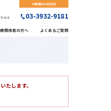
24時間365日対応
03-3932-9181
アクセス
医療関係者の方へ
よくあるご質問
門紹介
形外科
察予約について
会のご案内
リコバクターピロリ菌検診
隣連携医療機関一覧
剤部
検査科
医事課
栄養科
尿器科
くあるご質問
がん検診
床工学科
放射線科
吸器外科
熱症状の患者様へのご案内
立腺がん検診
ハビリテーション科
医療福祉相談室
護部
膚科
間ドック・予防接種・各種健診のご案内
臓脂肪CT検診
いいたします。