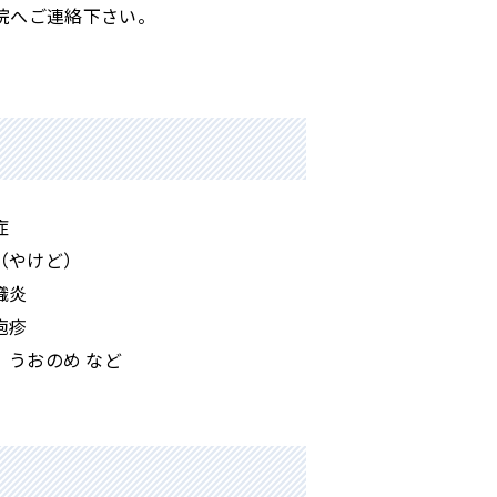
院へご連絡下さい。
症
（やけど）
織炎
疱疹
、うおのめ など