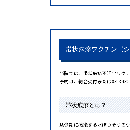
帯状疱疹ワクチン（
当院では、帯状疱疹不活化ワク
予約は、総合受付または
03-3932
帯状疱疹とは？
幼少期に感染する水ぼうそうの