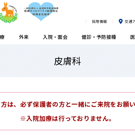
採用情報
交通
療
外来
入院・面会
健診・予防接種
皮膚科
臨床研究論文・業績
内科
外来担当医表
入院生活について
膝ドック
栄養指導のご紹介方法
部
整
診
面
ヘ
近
薬
所属医師一覧
血液内科
臨時の休診・代診
消化器ドック
泌
よ
肺
臨
公開講座
腎臓内科
予防接種（小児科）
予防接種（小児科）
呼
発
前
リ
看
群）
メディア情報
小児科
予防接種（成人）
予防接種（成人）
皮
人
内
の方は、必ず保護者の方と一緒にご来院をお願
広報誌
眼科
※入院加療は行っておりません。