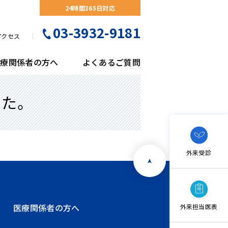
24時間365日対応
03-3932-9181
アクセス
医療関係者の方へ
よくあるご質問
した。
門紹介
形外科
察予約について
会のご案内
リコバクターピロリ菌検診
隣連携医療機関一覧
剤部
検査科
医事課
栄養科
尿器科
くあるご質問
がん検診
床工学科
放射線科
吸器外科
熱症状の患者様へのご案内
立腺がん検診
ハビリテーション科
医療福祉相談室
護部
外来受診
膚科
間ドック・予防接種・各種健診のご案内
臓脂肪CT検診
医療関係者の方へ
外来担当医表