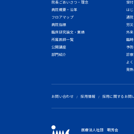
院長ごあいさつ・理念
受付
病院概要・沿革
はじ
フロアマップ
通院
病院指標
労災
臨床研究論文・業績
外来
所属医師一覧
臨時
公開講座
予防
部門紹介
診察
よく
発熱
お問い合わせ
採用情報
採用に関するお問
医療法人社団 明芳会