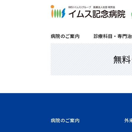
病院のご案内
診療科目・専門治
無料
院長ごあいさつ・理念
糖尿病センター・内分泌代謝科
受付・診療時間
入院・退院のお手続きと流れ
一般健康診断
患者様のご紹介方法
病院概要・沿革
腎不全・透析センター
診療科のご案内
企業健診
検査目的のご紹介方法
フロアマップ
内視鏡センター
通院・再診の方
区民健診
令和6年度 病院指標
睡眠呼吸障害治療（睡眠時無呼吸症候
はじめて受診する方
骨ドック
在宅訪問栄養食事指導
労災・交通事故で受診される方
病院のご案内
外