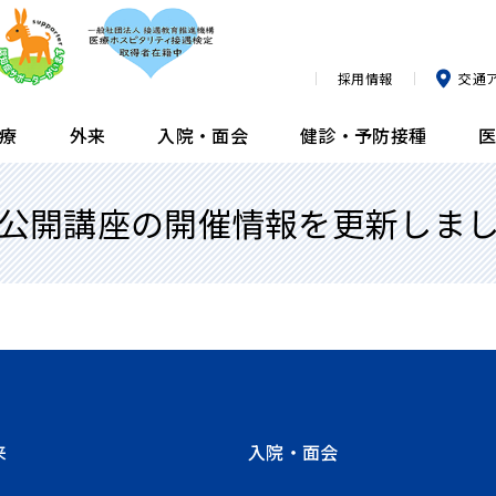
採用情報
交通
療
外来
入院・面会
健診・予防接種
公開講座の開催情報を更新しま
臨床研究論文・業績
内科
外来担当医表
入院生活について
膝ドック
栄養指導のご紹介方法
部
整
診
面
ヘ
近
薬
所属医師一覧
血液内科
臨時の休診・代診
消化器ドック
泌
よ
肺
臨
公開講座
腎臓内科
予防接種（小児科）
予防接種（小児科）
呼
発
前
リ
看
群）
メディア情報
小児科
予防接種（成人）
予防接種（成人）
皮
人
内
広報誌
眼科
来
入院・面会