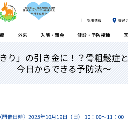
採用情報
交通
療
外来
入院・面会
健診・予防接種
きり」の引き金に！？骨粗鬆症
臨床研究論文・業績
内科
外来担当医表
入院生活について
膝ドック
栄養指導のご紹介方法
部
整
診
面
ヘ
近
薬
今日からできる予防法～
所属医師一覧
血液内科
臨時の休診・代診
消化器ドック
泌
よ
肺
臨
公開講座
腎臓内科
予防接種（小児科）
予防接種（小児科）
呼
発
前
リ
看
群）
メディア情報
小児科
予防接種（成人）
予防接種（成人）
皮
人
内
広報誌
眼科
〈開催日時〉
2025年10月19日（日）
10：00～11：00