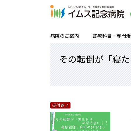
病院のご案内
診療科目・専門治
その転倒が「寝た
院長ごあいさつ・理念
糖尿病センター・内分泌代謝科
受付・診療時間
入院・退院のお手続きと流れ
一般健康診断
患者様のご紹介方法
病院概要・沿革
腎不全・透析センター
診療科のご案内
企業健診
検査目的のご紹介方法
フロアマップ
内視鏡センター
通院・再診の方
区民健診
令和6年度 病院指標
睡眠呼吸障害治療（睡眠時無呼吸症候
はじめて受診する方
骨ドック
在宅訪問栄養食事指導
労災・交通事故で受診される方
受付終了