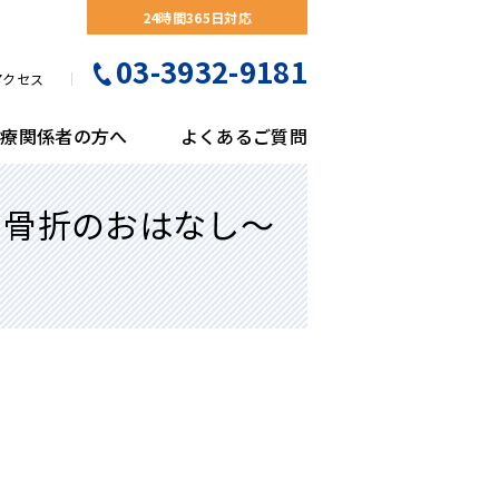
24時間365日対応
03-3932-9181
アクセス
医療関係者の方へ
よくあるご質問
と骨折のおはなし～
門紹介
形外科
察予約について
会のご案内
リコバクターピロリ菌検診
隣連携医療機関一覧
剤部
検査科
医事課
栄養科
尿器科
くあるご質問
がん検診
床工学科
放射線科
吸器外科
熱症状の患者様へのご案内
立腺がん検診
ハビリテーション科
医療福祉相談室
護部
膚科
間ドック・予防接種・各種健診のご案内
臓脂肪CT検診