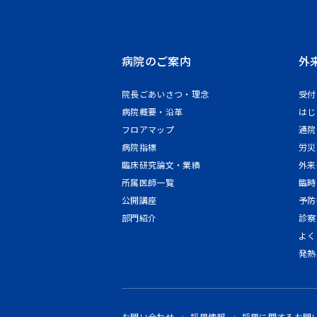
病院のご案内
外
院長ごあいさつ・理念
受付
病院概要・沿革
はじ
フロアマップ
通院
病院指標
労災
臨床研究論文・業績
外来
所属医師一覧
臨時
公開講座
予防
部門紹介
診察
よく
発熱
お問い合わせ
採用情報
採用に関するお問