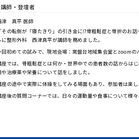
講師・登壇者
西津 真平 医師
「その転倒が「寝たきり」の引き金に⁉骨粗鬆症と骨折のお話
ルに整形外科 西津真平が講師を務めました。
今回初めての試みで、現地会場：常盤台地域集会室とzoomの
講座では、骨粗鬆症とは何か・世界中での患者数の話からはじ
用や治療薬や栄養について話をしました。
講座の途中で実際に体操をしてみる場面もあり、参加者は楽し
講座後の質問コーナーでは、日々の運動量や食事について様々