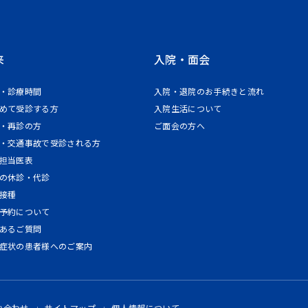
来
入院・面会
・診療時間
入院・退院のお手続きと流れ
めて受診する方
入院生活について
・再診の方
ご面会の方へ
・交通事故で受診される方
担当医表
の休診・代診
接種
予約について
あるご質問
症状の患者様へのご案内
い合わせ
サイトマップ
個人情報について